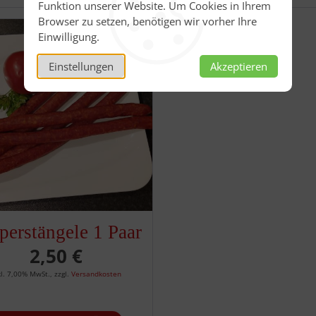
Funktion unserer Website. Um Cookies in Ihrem
Browser zu setzen, benötigen wir vorher Ihre
Einwilligung.
Einstellungen
Akzeptieren
perstängele 1 Paar
2,50 €
kl. 7,00% MwSt.
,
zzgl.
Versandkosten