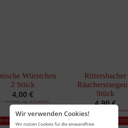
nische Würstchen
Rittersbacher
2 Stück
Räucherstangen
4,00 €
Stück
4,90 €
kl. 7,00% MwSt.
,
zzgl.
Versandkosten
inkl. 7,00% MwSt.
,
zzgl.
Versandkos
Wir verwenden Cookies!
Wir nutzen Cookies für die einwandfreie